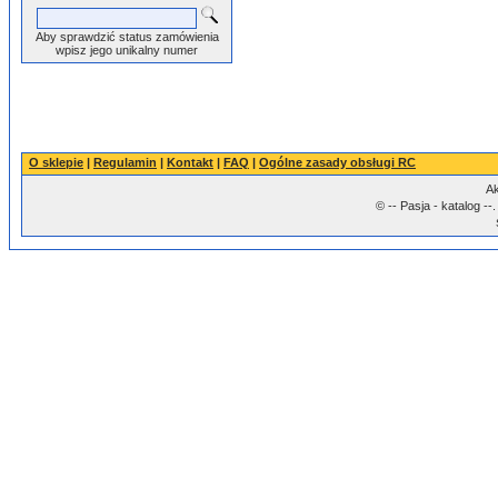
Aby sprawdzić status zamówienia
wpisz jego unikalny numer
O sklepie
|
Regulamin
|
Kontakt
|
FAQ
|
Ogólne zasady obsługi RC
Ak
© -- Pasja - katalog -