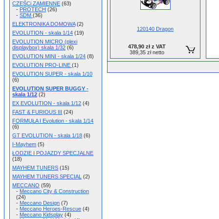
CZĘŚCi ZAMIENNE
(63)
-
PROTECH
(26)
-
SDM
(36)
ELEKTRONIKA DOMOWA
(2)
120140 Dragon
EVOLUTION - skala 1/14
(19)
EVOLUTION MICRO (plexi
478,90 zł z VAT
displaybox) skala 1/32
(6)
389,35 zł netto
EVOLUTION MINI - skala 1/24
(8)
EVOLUTION PRO-LINE
(1)
EVOLUTION SUPER - skala 1/10
(6)
EVOLUTION SUPER BUGGY -
skala 1/12
(2)
EX EVOLUTION - skala 1/12
(4)
FAST & FURIOUS III
(24)
FORMUŁA I Evolution - skala 1/14
(6)
GT EVOLUTION - skala 1/18
(6)
I-Mayhem
(5)
ŁODZIE I POJAZDY SPECJALNE
(18)
MAYHEM TUNERS
(15)
MAYHEM TUNERS SPECIAL
(2)
MECCANO
(59)
-
Meccano City & Construction
(24)
-
Meccano Design
(7)
-
Meccano Heroes-Rescue
(4)
-
Meccano Kidsplay
(4)