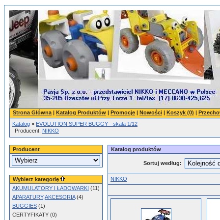
Strona Główna
|
Katalog Produktów
|
Promocje
|
Nowości
|
Koszyk (0)
|
Przecho
Katalog
»
EVOLUTION SUPER BUGGY - skala 1/12
Producent:
NIKKO
Producent
Katalog produktów
Sortuj według:
NIKKO
Wybierz kategorię
AKUMULATORY I ŁADOWARKI
(11)
APARATURY,AKCESORIA
(4)
BUGGIES
(1)
CERTYFIKATY (0)