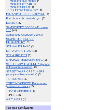
-
Meccano Multi Models
(4)
-
Meccano SPYKEE
(4)
-
Meccano Tuning
(4)
-
Pre School-Build & Play
(8)
POJAZDY JEDNOFUNKCYJNE
(4)
Preschool - dla najmłodszych
(7)
RASTAR
(87)
SAMOCHODY OSOBOWE - skala
1/16
(45)
Samochody Osobowe 1/20
(3)
SAMOLOTY , DRONY ,
HELIKOPTERY
(75)
SERIA ALIEN PANIC
(3)
SERIA MAGIC FLASH
(3)
SERIA PROJECT
(1)
SPECIALS - motocykle i inne...
(18)
STREET MAYHEM TUNERS (opony
drift+otwierana maska)
(3)
STREET WARRIORS TUNERS
(opony+otwierana maska)
(3)
TERENOWE
(117)
TORY WYśCIGOWE Bladeracers
(zdalnie sterowane)
(2)
TRANSFORMERS 4
(5)
TUNING (0)
VIP TUNERS
(4)
Podgląd zamówienia