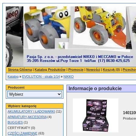
Strona Główna
|
Katalog Produktów
|
Promocje
|
Nowości
|
Koszyk (0)
|
Przecho
Katalog
»
EVOLUTION - skala 1/14
»
NIKKO
Producent
Informacje o produkcie
Wybierz kategorię
AKUMULATORY I ŁADOWARKI
(11)
140110
APARATURY,AKCESORIA
(4)
Produce
BUGGIES
(1)
CERTYFIKATY (0)
CZĘŚCi ZAMIENNE
(63)