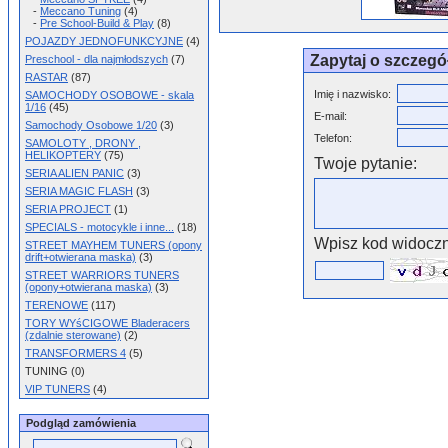
-
Meccano Tuning
(4)
-
Pre School-Build & Play
(8)
POJAZDY JEDNOFUNKCYJNE
(4)
Zapytaj o szczegó
Preschool - dla najmłodszych
(7)
RASTAR
(87)
Imię i nazwisko:
SAMOCHODY OSOBOWE - skala
1/16
(45)
E-mail:
Samochody Osobowe 1/20
(3)
Telefon:
SAMOLOTY , DRONY ,
HELIKOPTERY
(75)
Twoje pytanie:
SERIA ALIEN PANIC
(3)
SERIA MAGIC FLASH
(3)
SERIA PROJECT
(1)
SPECIALS - motocykle i inne...
(18)
Wpisz kod widoczn
STREET MAYHEM TUNERS (opony
drift+otwierana maska)
(3)
STREET WARRIORS TUNERS
(opony+otwierana maska)
(3)
TERENOWE
(117)
TORY WYśCIGOWE Bladeracers
(zdalnie sterowane)
(2)
TRANSFORMERS 4
(5)
TUNING (0)
VIP TUNERS
(4)
Podgląd zamówienia