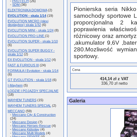
-
PROTECH
(26)
-
SDM
(36)
Pionierska seria Nikko
ELEKTRONIKA DOMOWA
(2)
samochody sportowe L
EVOLUTION - skala 1/14
(19)
EVOLUTION MICRO (plexi
proporcjonalna 2 ka
displaybox) skala 1/32
(6)
poprawienia właściwo
EVOLUTION MINI - skala 1/24
(8)
różnicowy oraz amortyz
EVOLUTION PRO-LINE
(1)
EVOLUTION SUPER - skala 1/10
,akumulator 9,6V ,bate
(6)
280.Mozliwość wymiany
EVOLUTION SUPER BUGGY -
skala 1/12
(2)
sportowy.
EX EVOLUTION - skala 1/12
(4)
FAST & FURIOUS III
(24)
Cena
FORMUŁA I Evolution - skala 1/14
(6)
414,14 zł z VAT
GT EVOLUTION - skala 1/18
(6)
336,70 zł netto
I-Mayhem
(5)
ŁODZIE I POJAZDY SPECJALNE
(18)
Galeria
MAYHEM TUNERS
(15)
MAYHEM TUNERS SPECIAL
(2)
MECCANO
(59)
-
Meccano City & Construction
(24)
-
Meccano Design
(7)
-
Meccano Heroes-Rescue
(4)
-
Meccano Kidsplay
(4)
-
Meccano Multi Models
(4)
-
Meccano SPYKEE
(4)