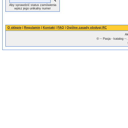
Aby sprawdzić status zamówienia
wpisz jego unikalny numer
O sklepie
|
Regulamin
|
Kontakt
|
FAQ
|
Ogólne zasady obsługi RC
Ak
© -- Pasja - katalog -