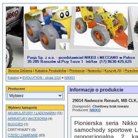
Strona Główna
|
Katalog Produktów
|
Promocje
|
Nowości
|
Koszyk (0)
|
Przecho
Katalog
»
EVOLUTION - skala 1/14
»
NIKKO
Producent
Informacje o produkcie
29014 Nadwozie Renault, MB CLK
Dostępność:
Chwilowy brak towaru
Wybierz kategorię
Producent:
NIKKO
AKUMULATORY I ŁADOWARKI
(11)
APARATURY,AKCESORIA
(4)
Pionierska seria Nikko
BUGGIES
(1)
samochody sportowe L
CERTYFIKATY (0)
CZĘŚCi ZAMIENNE
(63)
proporcjonalna 2 ka