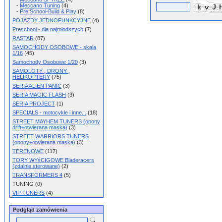
-
Meccano Tuning
(4)
-
Pre School-Build & Play
(8)
POJAZDY JEDNOFUNKCYJNE
(4)
Preschool - dla najmłodszych
(7)
RASTAR
(87)
SAMOCHODY OSOBOWE - skala
1/16
(45)
Samochody Osobowe 1/20
(3)
SAMOLOTY , DRONY ,
HELIKOPTERY
(75)
SERIA ALIEN PANIC
(3)
SERIA MAGIC FLASH
(3)
SERIA PROJECT
(1)
SPECIALS - motocykle i inne...
(18)
STREET MAYHEM TUNERS (opony
drift+otwierana maska)
(3)
STREET WARRIORS TUNERS
(opony+otwierana maska)
(3)
TERENOWE
(117)
TORY WYśCIGOWE Bladeracers
(zdalnie sterowane)
(2)
TRANSFORMERS 4
(5)
TUNING (0)
VIP TUNERS
(4)
Podgląd zamówienia