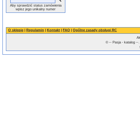
Aby sprawdzić status zamówienia
wpisz jego unikalny numer
O sklepie
|
Regulamin
|
Kontakt
|
FAQ
|
Ogólne zasady obsługi RC
Ak
© -- Pasja - katalog -