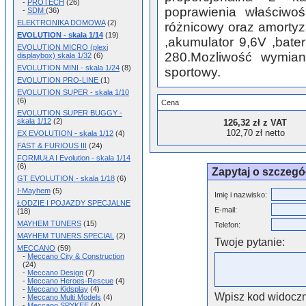
-
PROTECH
(26)
poprawienia właściwo
-
SDM
(36)
ELEKTRONIKA DOMOWA
(2)
różnicowy oraz amortyz
EVOLUTION - skala 1/14
(19)
,akumulator 9,6V ,bate
EVOLUTION MICRO (plexi
280.Mozliwość wymiany
displaybox) skala 1/32
(6)
EVOLUTION MINI - skala 1/24
(8)
sportowy.
EVOLUTION PRO-LINE
(1)
EVOLUTION SUPER - skala 1/10
(6)
Cena
EVOLUTION SUPER BUGGY -
skala 1/12
(2)
126,32 zł z VAT
102,70 zł netto
EX EVOLUTION - skala 1/12
(4)
FAST & FURIOUS III
(24)
FORMUŁA I Evolution - skala 1/14
(6)
Zapytaj o szczegó
GT EVOLUTION - skala 1/18
(6)
I-Mayhem
(5)
Imię i nazwisko:
ŁODZIE I POJAZDY SPECJALNE
E-mail:
(18)
MAYHEM TUNERS
(15)
Telefon:
MAYHEM TUNERS SPECIAL
(2)
Twoje pytanie:
MECCANO
(59)
-
Meccano City & Construction
(24)
-
Meccano Design
(7)
-
Meccano Heroes-Rescue
(4)
-
Meccano Kidsplay
(4)
Wpisz kod widoczn
-
Meccano Multi Models
(4)
-
Meccano SPYKEE
(4)