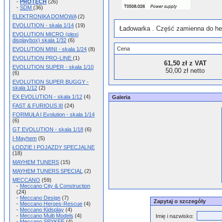
-
PROTECH
(26)
-
SDM
(36)
ELEKTRONIKA DOMOWA
(2)
EVOLUTION - skala 1/14
(19)
Ładowarka . Część zamienna do he
EVOLUTION MICRO (plexi
displaybox) skala 1/32
(6)
Cena
EVOLUTION MINI - skala 1/24
(8)
EVOLUTION PRO-LINE
(1)
61,50 zł z VAT
EVOLUTION SUPER - skala 1/10
50,00 zł netto
(6)
EVOLUTION SUPER BUGGY -
skala 1/12
(2)
EX EVOLUTION - skala 1/12
(4)
Galeria
FAST & FURIOUS III
(24)
FORMUŁA I Evolution - skala 1/14
(6)
GT EVOLUTION - skala 1/18
(6)
I-Mayhem
(5)
ŁODZIE I POJAZDY SPECJALNE
(18)
MAYHEM TUNERS
(15)
MAYHEM TUNERS SPECIAL
(2)
MECCANO
(59)
-
Meccano City & Construction
(24)
-
Meccano Design
(7)
Zapytaj o szczegóły
-
Meccano Heroes-Rescue
(4)
-
Meccano Kidsplay
(4)
-
Meccano Multi Models
(4)
Imię i nazwisko:
-
Meccano SPYKEE
(4)