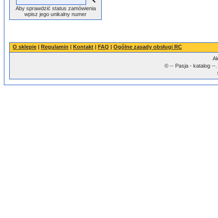
Aby sprawdzić status zamówienia
wpisz jego unikalny numer
O sklepie
|
Regulamin
|
Kontakt
|
FAQ
|
Ogólne zasady obsługi RC
Ak
© -- Pasja - katalog -