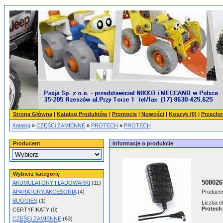
Strona Główna
|
Katalog Produktów
|
Promocje
|
Nowości
|
Koszyk (0)
|
Przecho
Katalog
»
CZĘŚCi ZAMIENNE
»
PROTECH
»
PROTECH
Producent
Informacje o produkcie
Wybierz kategorię
508026
AKUMULATORY I ŁADOWARKI
(11)
APARATURY,AKCESORIA
(4)
Produce
BUGGIES
(1)
Liczba 
Protech
CERTYFIKATY (0)
CZĘŚCi ZAMIENNE
(63)