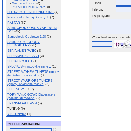
E-mail:
-
Meccano Tuning
(4)
-
Pre School-Build & Play
(8)
Telefon:
POJAZDY JEDNOFUNKCYJNE
(4)
Twoje pytanie:
Preschool - dla najmłodszych
(7)
RASTAR
(87)
SAMOCHODY OSOBOWE - skala
1/16
(45)
Samochody Osobowe 1/20
(3)
Wpisz kod widoczny na ob
SAMOLOTY , DRONY ,
HELIKOPTERY
(75)
SERIA ALIEN PANIC
(3)
SERIA MAGIC FLASH
(3)
SERIA PROJECT
(1)
SPECIALS - motocykle i inne...
(18)
STREET MAYHEM TUNERS (opony
drift+otwierana maska)
(3)
STREET WARRIORS TUNERS
(opony+otwierana maska)
(3)
TERENOWE
(117)
TORY WYśCIGOWE Bladeracers
(zdalnie sterowane)
(2)
TRANSFORMERS 4
(5)
TUNING (0)
VIP TUNERS
(4)
Podgląd zamówienia