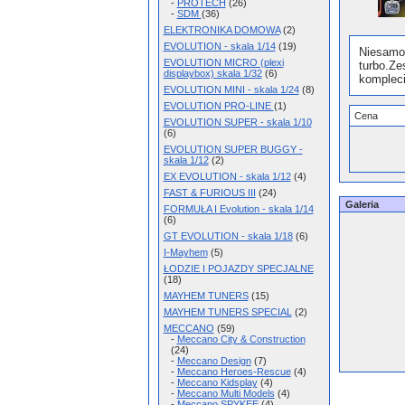
-
PROTECH
(26)
-
SDM
(36)
ELEKTRONIKA DOMOWA
(2)
EVOLUTION - skala 1/14
(19)
Niesamo
EVOLUTION MICRO (plexi
turbo.Z
displaybox) skala 1/32
(6)
komplec
EVOLUTION MINI - skala 1/24
(8)
EVOLUTION PRO-LINE
(1)
Cena
EVOLUTION SUPER - skala 1/10
(6)
EVOLUTION SUPER BUGGY -
skala 1/12
(2)
EX EVOLUTION - skala 1/12
(4)
FAST & FURIOUS III
(24)
Galeria
FORMUŁA I Evolution - skala 1/14
(6)
GT EVOLUTION - skala 1/18
(6)
I-Mayhem
(5)
ŁODZIE I POJAZDY SPECJALNE
(18)
MAYHEM TUNERS
(15)
MAYHEM TUNERS SPECIAL
(2)
MECCANO
(59)
-
Meccano City & Construction
(24)
-
Meccano Design
(7)
-
Meccano Heroes-Rescue
(4)
-
Meccano Kidsplay
(4)
-
Meccano Multi Models
(4)
-
Meccano SPYKEE
(4)