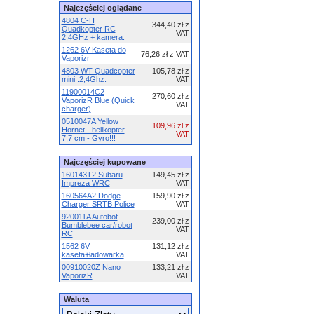
Najczęściej oglądane
4804 C-H
344,40 zł z
Quadkopter RC
VAT
2,4GHz + kamera.
1262 6V Kaseta do
76,26 zł z VAT
Vaporizr
4803 WT Quadcopter
105,78 zł z
mini .2,4Ghz.
VAT
11900014C2
270,60 zł z
VaporizR Blue (Quick
VAT
charger)
0510047A Yellow
109,96 zł z
Hornet - helikopter
VAT
7,7 cm - Gyro!!!
Najczęściej kupowane
160143T2 Subaru
149,45 zł z
Impreza WRC
VAT
160564A2 Dodge
159,90 zł z
Charger SRTB Police
VAT
920011A Autobot
239,00 zł z
Bumblebee car/robot
VAT
RC
1562 6V
131,12 zł z
kaseta+ładowarka
VAT
00910020Z Nano
133,21 zł z
VaporizR
VAT
Waluta