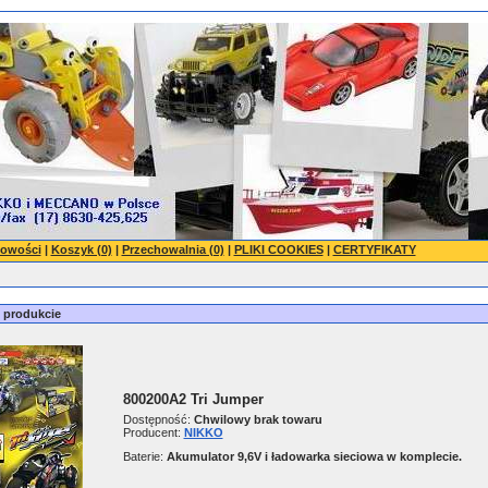
owości
|
Koszyk (0)
|
Przechowalnia (0)
|
PLIKI COOKIES
|
CERTYFIKATY
o produkcie
800200A2 Tri Jumper
Dostępność:
Chwilowy brak towaru
Producent:
NIKKO
Baterie:
Akumulator 9,6V i ładowarka sieciowa w komplecie.