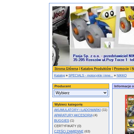
Strona Główna
|
Katalog Produktów
|
Promocje
|
N
Katalog
»
SPECIALS - motocykle i inne...
»
NIKKO
Producent
Informacje 
Wybierz kategorię
AKUMULATORY I ŁADOWARKI
(11)
APARATURY,AKCESORIA
(4)
BUGGIES
(1)
CERTYFIKATY (0)
CZĘŚCi ZAMIENNE
(63)