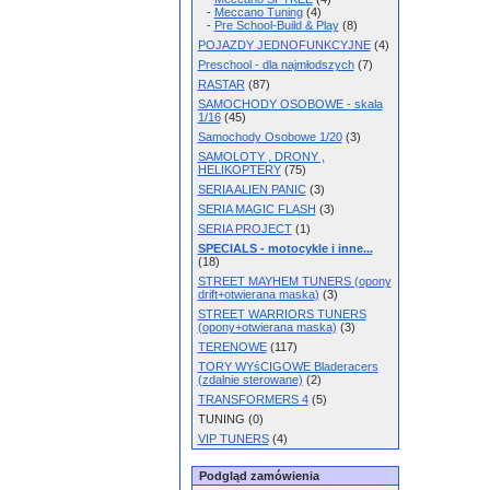
-
Meccano Tuning
(4)
-
Pre School-Build & Play
(8)
POJAZDY JEDNOFUNKCYJNE
(4)
Preschool - dla najmłodszych
(7)
RASTAR
(87)
SAMOCHODY OSOBOWE - skala
1/16
(45)
Samochody Osobowe 1/20
(3)
SAMOLOTY , DRONY ,
HELIKOPTERY
(75)
SERIA ALIEN PANIC
(3)
SERIA MAGIC FLASH
(3)
SERIA PROJECT
(1)
SPECIALS - motocykle i inne...
(18)
STREET MAYHEM TUNERS (opony
drift+otwierana maska)
(3)
STREET WARRIORS TUNERS
(opony+otwierana maska)
(3)
TERENOWE
(117)
TORY WYśCIGOWE Bladeracers
(zdalnie sterowane)
(2)
TRANSFORMERS 4
(5)
TUNING (0)
VIP TUNERS
(4)
Podgląd zamówienia