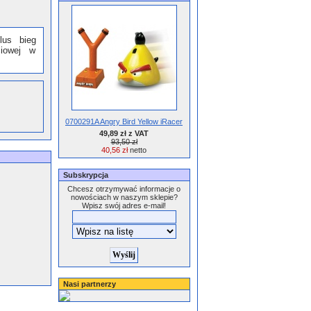
lus bieg
ciowej w
0700291A Angry Bird Yellow iRacer
49,89 zł z VAT
93,50 zł
40,56 zł
netto
Subskrypcja
Chcesz otrzymywać informacje o
nowościach w naszym sklepie?
Wpisz swój adres e-mail!
Nasi partnerzy