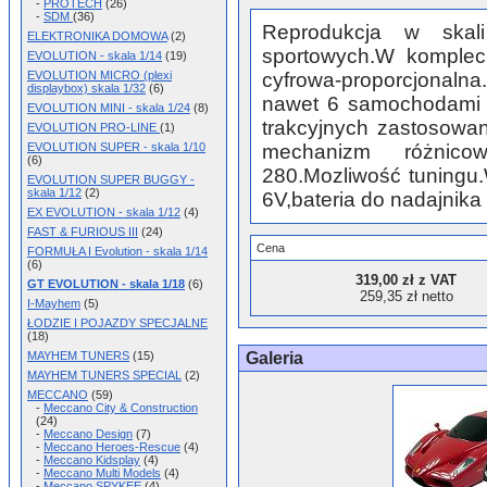
-
PROTECH
(26)
-
SDM
(36)
Reprodukcja w skal
ELEKTRONIKA DOMOWA
(2)
sportowych.W komplec
EVOLUTION - skala 1/14
(19)
EVOLUTION MICRO (plexi
cyfrowa-proporcjonaln
displaybox) skala 1/32
(6)
nawet 6 samochodami n
EVOLUTION MINI - skala 1/24
(8)
trakcyjnych zastosowan
EVOLUTION PRO-LINE
(1)
EVOLUTION SUPER - skala 1/10
mechanizm różnicow
(6)
280.Mozliwość tuningu
EVOLUTION SUPER BUGGY -
skala 1/12
(2)
6V,bateria do nadajnika
EX EVOLUTION - skala 1/12
(4)
FAST & FURIOUS III
(24)
Cena
FORMUŁA I Evolution - skala 1/14
(6)
319,00 zł z VAT
GT EVOLUTION - skala 1/18
(6)
259,35 zł netto
I-Mayhem
(5)
ŁODZIE I POJAZDY SPECJALNE
(18)
Galeria
MAYHEM TUNERS
(15)
MAYHEM TUNERS SPECIAL
(2)
MECCANO
(59)
-
Meccano City & Construction
(24)
-
Meccano Design
(7)
-
Meccano Heroes-Rescue
(4)
-
Meccano Kidsplay
(4)
-
Meccano Multi Models
(4)
-
Meccano SPYKEE
(4)