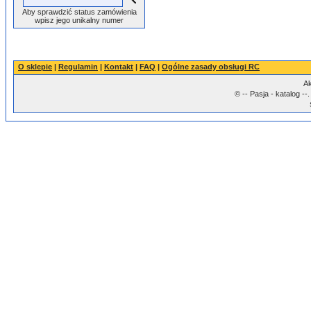
Aby sprawdzić status zamówienia
wpisz jego unikalny numer
O sklepie
|
Regulamin
|
Kontakt
|
FAQ
|
Ogólne zasady obsługi RC
Ak
© -- Pasja - katalog -