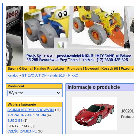
Strona Główna
|
Katalog Produktów
|
Promocje
|
Nowości
|
Koszyk (0)
|
Przecho
Katalog
»
GT EVOLUTION - skala 1/18
»
NIKKO
Producent
Informacje o produkcie
Wybierz kategorię
AKUMULATORY I ŁADOWARKI
(11)
180201
APARATURY,AKCESORIA
(4)
Produce
BUGGIES
(1)
CERTYFIKATY (0)
CZĘŚCi ZAMIENNE
(63)