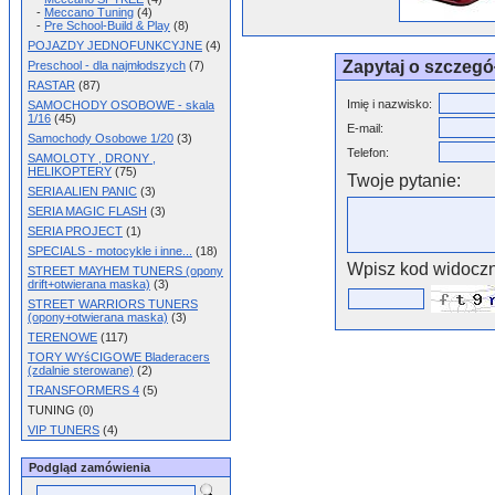
-
Meccano Tuning
(4)
-
Pre School-Build & Play
(8)
POJAZDY JEDNOFUNKCYJNE
(4)
Zapytaj o szczegó
Preschool - dla najmłodszych
(7)
RASTAR
(87)
Imię i nazwisko:
SAMOCHODY OSOBOWE - skala
1/16
(45)
E-mail:
Samochody Osobowe 1/20
(3)
Telefon:
SAMOLOTY , DRONY ,
HELIKOPTERY
(75)
Twoje pytanie:
SERIA ALIEN PANIC
(3)
SERIA MAGIC FLASH
(3)
SERIA PROJECT
(1)
SPECIALS - motocykle i inne...
(18)
Wpisz kod widoczn
STREET MAYHEM TUNERS (opony
drift+otwierana maska)
(3)
STREET WARRIORS TUNERS
(opony+otwierana maska)
(3)
TERENOWE
(117)
TORY WYśCIGOWE Bladeracers
(zdalnie sterowane)
(2)
TRANSFORMERS 4
(5)
TUNING (0)
VIP TUNERS
(4)
Podgląd zamówienia