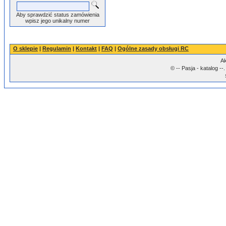
Aby sprawdzić status zamówienia
wpisz jego unikalny numer
O sklepie
|
Regulamin
|
Kontakt
|
FAQ
|
Ogólne zasady obsługi RC
Ak
© -- Pasja - katalog -