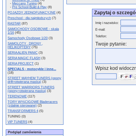
-
Meccano Tuning
(4)
-
Pre School-Build & Play
(8)
Zapytaj o szczegó
POJAZDY JEDNOFUNKCYJNE
(4)
Preschool - dla najmłodszych
(7)
Imię i nazwisko:
RASTAR
(87)
SAMOCHODY OSOBOWE - skala
E-mail:
1/16
(45)
Telefon:
Samochody Osobowe 1/20
(3)
Twoje pytanie:
SAMOLOTY , DRONY ,
HELIKOPTERY
(75)
SERIA ALIEN PANIC
(3)
SERIA MAGIC FLASH
(3)
SERIA PROJECT
(1)
Wpisz kod widoczn
SPECIALS - motocykle i inne...
(18)
STREET MAYHEM TUNERS (opony
drift+otwierana maska)
(3)
STREET WARRIORS TUNERS
(opony+otwierana maska)
(3)
TERENOWE
(117)
TORY WYśCIGOWE Bladeracers
(zdalnie sterowane)
(2)
TRANSFORMERS 4
(5)
TUNING (0)
VIP TUNERS
(4)
Podgląd zamówienia