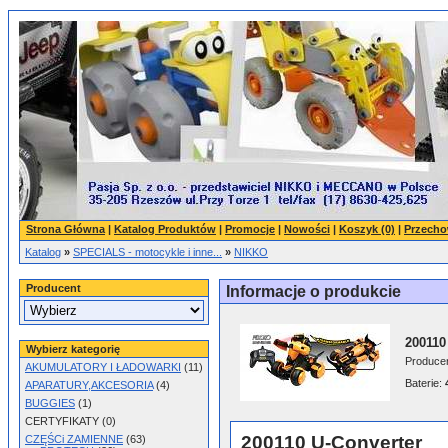
Strona Główna
|
Katalog Produktów
|
Promocje
|
Nowości
|
Koszyk (0)
|
Przecho
Katalog
»
SPECIALS - motocykle i inne...
»
NIKKO
Producent
Informacje o produkcie
200110
Wybierz kategorię
Produce
AKUMULATORY I ŁADOWARKI
(11)
Baterie:
APARATURY,AKCESORIA
(4)
BUGGIES
(1)
CERTYFIKATY (0)
200110 U-Converter
CZĘŚCi ZAMIENNE
(63)