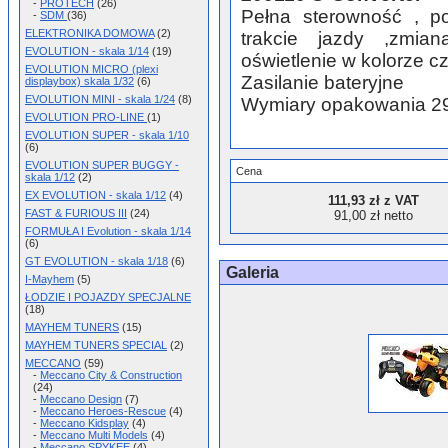
-
PROTECH
(26)
Pełna sterowność , po
-
SDM
(36)
ELEKTRONIKA DOMOWA
(2)
trakcie jazdy ,zmia
EVOLUTION - skala 1/14
(19)
oświetlenie w kolorze 
EVOLUTION MICRO (plexi
Zasilanie bateryjne
displaybox) skala 1/32
(6)
EVOLUTION MINI - skala 1/24
(8)
Wymiary opakowania 2
EVOLUTION PRO-LINE
(1)
EVOLUTION SUPER - skala 1/10
(6)
EVOLUTION SUPER BUGGY -
Cena
skala 1/12
(2)
EX EVOLUTION - skala 1/12
(4)
111,93 zł z VAT
FAST & FURIOUS III
(24)
91,00 zł netto
FORMUŁA I Evolution - skala 1/14
(6)
GT EVOLUTION - skala 1/18
(6)
Galeria
I-Mayhem
(5)
ŁODZIE I POJAZDY SPECJALNE
(18)
MAYHEM TUNERS
(15)
MAYHEM TUNERS SPECIAL
(2)
MECCANO
(59)
-
Meccano City & Construction
(24)
-
Meccano Design
(7)
-
Meccano Heroes-Rescue
(4)
-
Meccano Kidsplay
(4)
-
Meccano Multi Models
(4)
-
Meccano SPYKEE
(4)