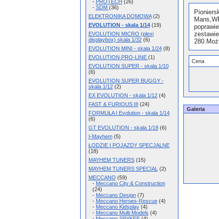
-
PROTECH
(26)
-
SDM
(36)
Pionier
ELEKTRONIKA DOMOWA
(2)
Mans,WR
EVOLUTION - skala 1/14
(19)
poprawi
zestawie
EVOLUTION MICRO (plexi
displaybox) skala 1/32
(6)
280.Możl
EVOLUTION MINI - skala 1/24
(8)
EVOLUTION PRO-LINE
(1)
Cena
EVOLUTION SUPER - skala 1/10
(6)
EVOLUTION SUPER BUGGY -
skala 1/12
(2)
EX EVOLUTION - skala 1/12
(4)
FAST & FURIOUS III
(24)
Galeria
FORMUŁA I Evolution - skala 1/14
(6)
GT EVOLUTION - skala 1/18
(6)
I-Mayhem
(5)
ŁODZIE I POJAZDY SPECJALNE
(18)
MAYHEM TUNERS
(15)
MAYHEM TUNERS SPECIAL
(2)
MECCANO
(59)
-
Meccano City & Construction
(24)
-
Meccano Design
(7)
-
Meccano Heroes-Rescue
(4)
-
Meccano Kidsplay
(4)
-
Meccano Multi Models
(4)
-
Meccano SPYKEE
(4)