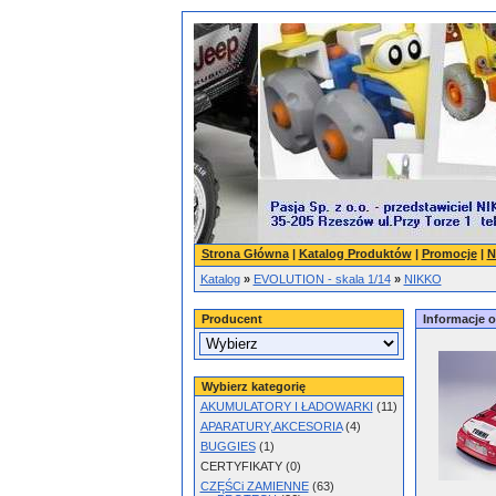
Strona Główna
|
Katalog Produktów
|
Promocje
|
N
Katalog
»
EVOLUTION - skala 1/14
»
NIKKO
Producent
Informacje 
Wybierz kategorię
AKUMULATORY I ŁADOWARKI
(11)
APARATURY,AKCESORIA
(4)
BUGGIES
(1)
CERTYFIKATY (0)
CZĘŚCi ZAMIENNE
(63)