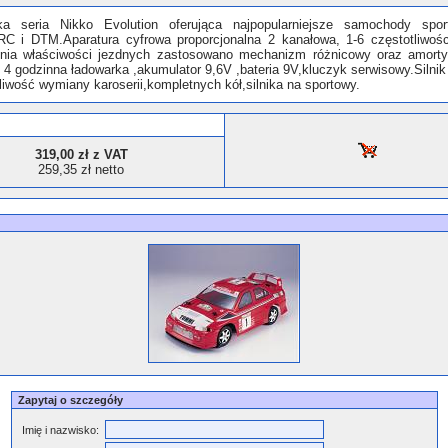
ska seria Nikko Evolution oferująca najpopularniejsze samochody spo
C i DTM.Aparatura cyfrowa proporcjonalna 2 kanałowa, 1-6 częstotliwośc
enia właściwości jezdnych zastosowano mechanizm różnicowy oraz amorty
 4 godzinna ładowarka ,akumulator 9,6V ,bateria 9V,kluczyk serwisowy.Silni
iwość wymiany karoserii,kompletnych kół,silnika na sportowy.
319,00 zł z VAT
259,35 zł netto
Zapytaj o szczegóły
Imię i nazwisko: