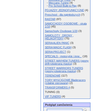
-
Meccano Tuning
(4)
-
Pre School-Build & Play
(8)
POJAZDY JEDNOFUNKCYJNE
(4)
Preschool - dla najmłodszych
(7)
RASTAR
(87)
SAMOCHODY OSOBOWE - skala
1/16
(45)
Samochody Osobowe 1/20
(3)
SAMOLOTY , DRONY ,
HELIKOPTERY
(75)
SERIA ALIEN PANIC
(3)
SERIA MAGIC FLASH
(3)
SERIA PROJECT
(1)
SPECIALS - motocykle i inne...
(18)
STREET MAYHEM TUNERS (opony
drift+otwierana maska)
(3)
STREET WARRIORS TUNERS
(opony+otwierana maska)
(3)
TERENOWE
(117)
TORY WYśCIGOWE Bladeracers
(zdalnie sterowane)
(2)
TRANSFORMERS 4
(5)
TUNING (0)
VIP TUNERS
(4)
Podgląd zamówienia