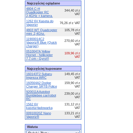
Najczęściej oglądane
4804 C-H
344,40 zł z
Quadkopter RC
VAT
2,4GHz + kamera.
1262 6V Kaseta do
76,26 zł z VAT
Vaporizr
4803 WT Quadcopter
105,78 zł z
mini .2,4Ghz.
VAT
11900014C2
270,60 zł z
VaporizR Blue (Quick
VAT
charger)
0510047A Yellow
109,96 zł z
Hornet - helikopter
VAT
7,7 cm - Gyro!!!
Najczęściej kupowane
160143T2 Subaru
149,45 zł z
Impreza WRC
VAT
160564A2 Dodge
159,90 zł z
Charger SRTB Police
VAT
920011A Autobot
239,00 zł z
Bumblebee car/robot
VAT
RC
1562 6V
131,12 zł z
kaseta+ładowarka
VAT
00910020Z Nano
133,21 zł z
VaporizR
VAT
Waluta