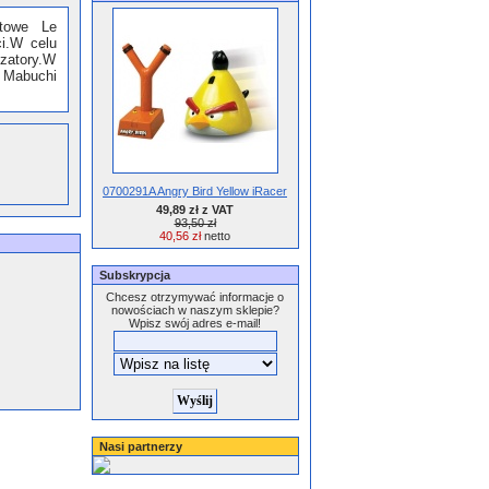
rtowe Le
i.W celu
zatory.W
k Mabuchi
0700291A Angry Bird Yellow iRacer
49,89 zł z VAT
93,50 zł
40,56 zł
netto
Subskrypcja
Chcesz otrzymywać informacje o
nowościach w naszym sklepie?
Wpisz swój adres e-mail!
Nasi partnerzy